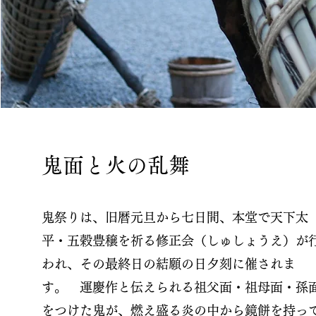
鬼面と火の乱舞
鬼祭りは、旧暦元旦から七日間、本堂で天下太
平・五穀豊穣を祈る修正会（しゅしょうえ）が
われ、その最終日の結願の日夕刻に催されま
す。
運慶作と伝えられる祖父面・祖母面・孫
をつけた鬼が、燃え盛る炎の中から鏡餅を持っ