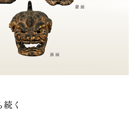
ら続く
史