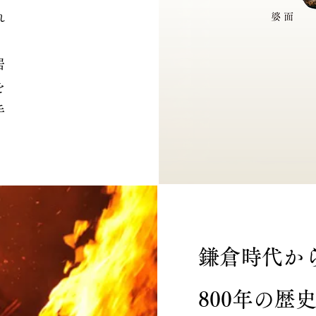
れ
居
を
手
鎌倉時代か
800年の歴