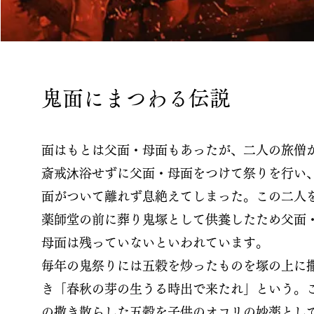
鬼面にまつわる伝説
面はもとは父面・母面もあったが、二人の旅僧
斎戒沐浴せずに父面・母面をつけて祭りを行い
面がついて離れず息絶えてしまった。この二人
薬師堂の前に葬り鬼塚として供養したため父面
母面は残っていないといわれています。
毎年の鬼祭りには五穀を炒ったものを塚の上に
き「春秋の芽の生うる時出で来たれ」という。
の撒き散らした五穀を子供のオコリの妙薬とし