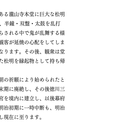
ある瀧山寺本堂に巨大な松明
、半鐘・双盤・太鼓を乱打
らされる中で鬼が乱舞する様
観客が延焼の心配をしてしま
なります。その後、観衆は堂
た松明を縁起物として持ち帰
朝の祈願により始められたと
末期に廃絶し、その後徳川三
宮を境内に建立し、以後幕府
明治初期に一時中断も、明治
し現在に至ります。