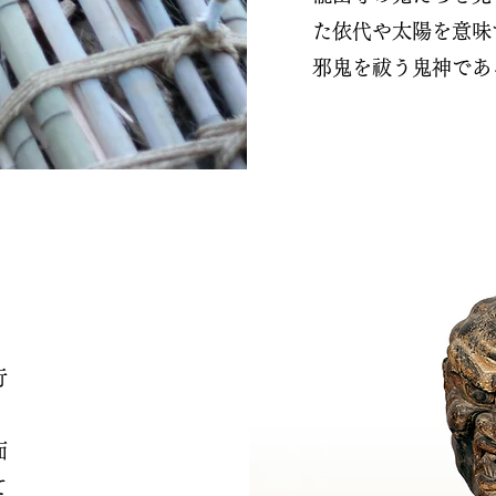
た依代や太陽を意味
邪鬼を祓う鬼神であ
行
面
て