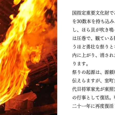
国指定重要文化財で
を30数
本を持ち込み
し、ほら貝が吹き鳴
は圧巻で、観ている
うほど勇壮な祭りと
内に上がり、消され
ります。
祭りの起源は、源頼
伝えらますが、室町
代目将軍家光が東照
の行事として復活。
二十一年に再度復活