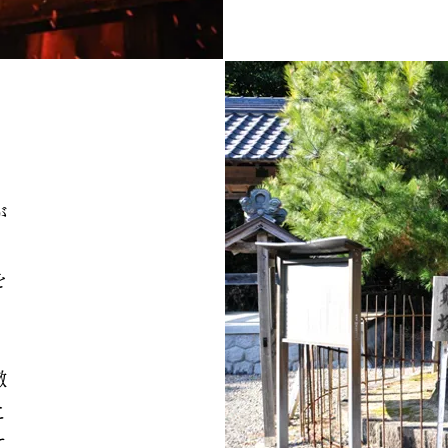
が
、
を
・
撒
こ
て